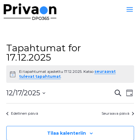
Tapahtumat for
17.12.2025
Ei tapahtumat ajastettu 17.12.2025. Katso
seuraavat
Notice
tulevat tapahtumat
.
Tapah
Ta
12/17/2025
Etsi
Päivä
Vi
Etsi
Valitse
Na
aja
päivä.
Edellinen päivä
Seuraava päivä
Näkym
navigo
Tilaa kalenteriin