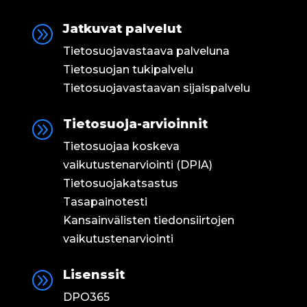
Jatkuvat palvelut
A
Tietosuojavastaava palveluna
Tietosuojan tukipalvelu
Tietosuojavastaavan sijaispalvelu
Tietosuoja-arvioinnit
A
Tietosuojaa koskeva
vaikutustenarviointi (DPIA)
Tietosuojakatsastus
Tasapainotesti
Kansainvälisten tiedonsiirtojen
vaikutustenarviointi
Lisenssit
A
DPO365