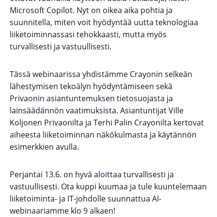
Microsoft Copilot. Nyt on oikea aika pohtia ja
suunnitella, miten voit hyödyntää uutta teknologiaa
liiketoiminnassasi tehokkaasti, mutta myös
turvallisesti ja vastuullisesti.
Tässä webinaarissa yhdistämme Crayonin selkeän
lähestymisen tekoälyn hyödyntämiseen sekä
Privaonin asiantuntemuksen tietosuojasta ja
lainsäädännön vaatimuksista. Asiantuntijat Ville
Koljonen Privaonilta ja Terhi Palin Crayonilta kertovat
aiheesta liiketoiminnan näkökulmasta ja käytännön
esimerkkien avulla.
Perjantai 13.6. on hyvä aloittaa turvallisesti ja
vastuullisesti. Ota kuppi kuumaa ja tule kuuntelemaan
liiketoiminta- ja IT-johdolle suunnattua AI-
webinaariamme klo 9 alkaen!