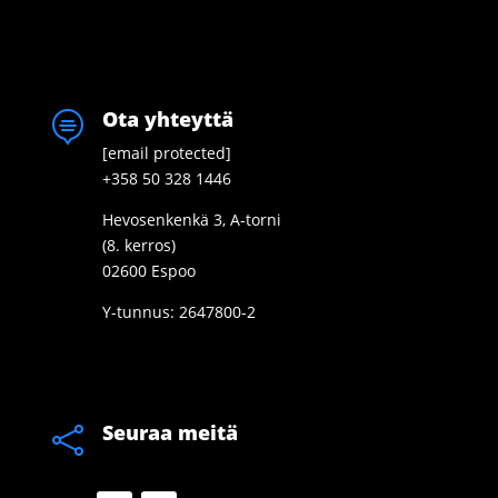
Ota yhteyttä

[email protected]
+358 50 328 1446
Hevosenkenkä 3, A-torni
(8. kerros)
02600 Espoo
Y-tunnus: 2647800-2
Seuraa meitä
