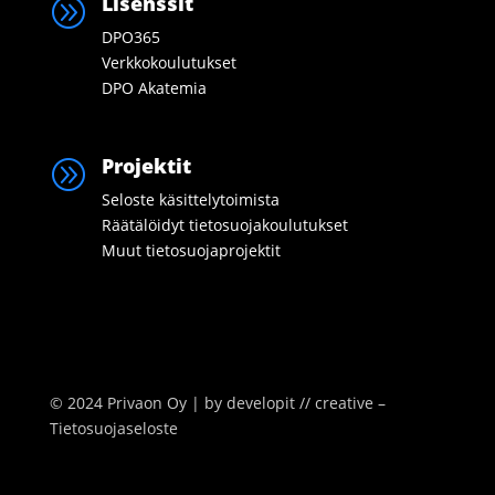
Lisenssit
A
DPO365
Verkkokoulutukset
DPO Akatemia
Projektit
A
Seloste käsittelytoimista
Räätälöidyt tietosuojakoulutukset
Muut tietosuojaprojektit
© 2024 Privaon Oy | by
developit // creative –
Tietosuojaseloste