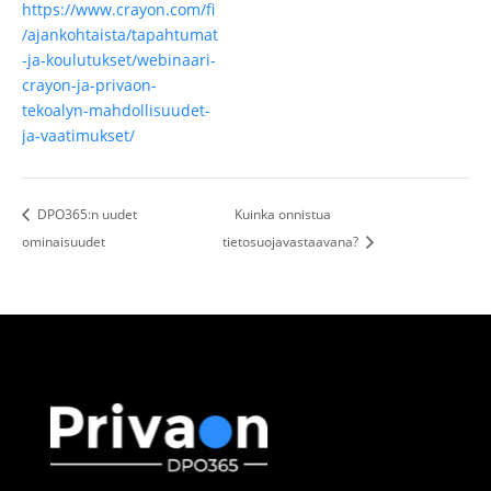
https://www.crayon.com/fi
/ajankohtaista/tapahtumat
-ja-koulutukset/webinaari-
crayon-ja-privaon-
tekoalyn-mahdollisuudet-
ja-vaatimukset/
DPO365:n uudet
Kuinka onnistua
ominaisuudet
tietosuojavastaavana?