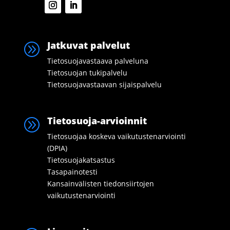
Jatkuvat palvelut
A
Tietosuojavastaava palveluna
Tietosuojan tukipalvelu
Tietosuojavastaavan sijaispalvelu
Tietosuoja-arvioinnit
A
Tietosuojaa koskeva vaikutustenarviointi
(DPIA)
Tietosuojakatsastus
Tasapainotesti
Kansainvälisten tiedonsiirtojen
vaikutustenarviointi