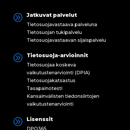
Jatkuvat palvelut
A
Tietosuojavastaava palveluna
Tietosuojan tukipalvelu
Tietosuojavastaavan sijaispalvelu
Tietosuoja-arvioinnit
A
Tietosuojaa koskeva
vaikutustenarviointi (DPIA)
Tietosuojakatsastus
Tasapainotesti
Kansainvälisten tiedonsiirtojen
vaikutustenarviointi
Lisenssit
A
DPO365