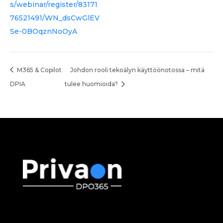
s/webinar/register/83171
76521491/WN_dsCwGlEV
Se-0BOqznNoOyA
M365 & Copilot
Johdon rooli tekoälyn käyttöönotossa – mitä
DPIA
tulee huomioida?