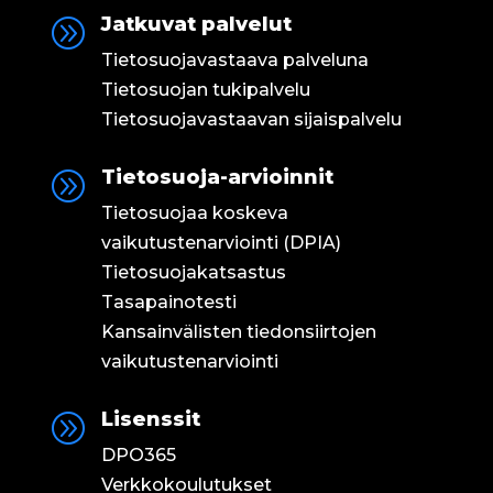
Jatkuvat palvelut
A
Tietosuojavastaava palveluna
Tietosuojan tukipalvelu
Tietosuojavastaavan sijaispalvelu
Tietosuoja-arvioinnit
A
Tietosuojaa koskeva
vaikutustenarviointi (DPIA)
Tietosuojakatsastus
Tasapainotesti
Kansainvälisten tiedonsiirtojen
vaikutustenarviointi
Lisenssit
A
DPO365
Verkkokoulutukset