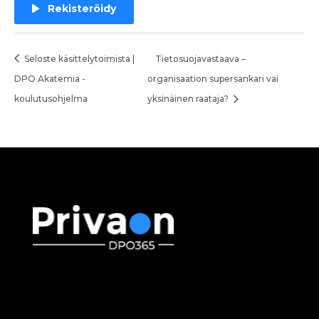
Rekisteröidy
Seloste käsittelytoimista |
Tietosuojavastaava –
DPO Akatemia -
organisaation supersankari vai
koulutusohjelma
yksinäinen raataja?