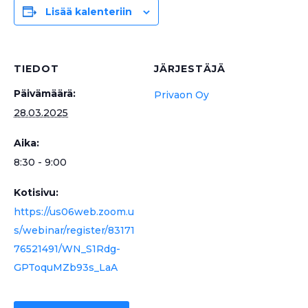
Lisää kalenteriin
TIEDOT
JÄRJESTÄJÄ
Päivämäärä:
Privaon Oy
28.03.2025
Aika:
8:30 - 9:00
Kotisivu:
https://us06web.zoom.u
s/webinar/register/83171
76521491/WN_S1Rdg-
GPToquMZb93s_LaA