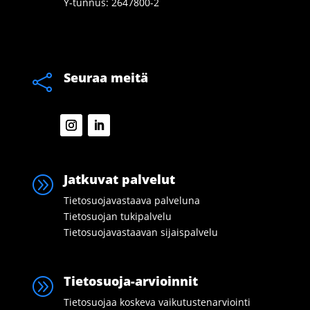
Y-tunnus: 2647800-2
Seuraa meitä

Jatkuvat palvelut
A
Tietosuojavastaava palveluna
Tietosuojan tukipalvelu
Tietosuojavastaavan sijaispalvelu
Tietosuoja-arvioinnit
A
Tietosuojaa koskeva vaikutustenarviointi