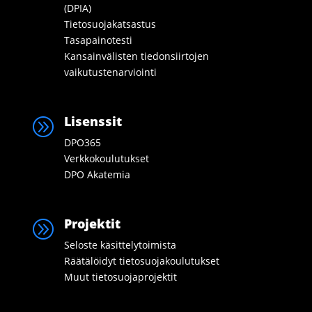
(DPIA)
Tietosuojakatsastus
Tasapainotesti
Kansainvälisten tiedonsiirtojen
vaikutustenarviointi
Lisenssit
A
DPO365
Verkkokoulutukset
DPO Akatemia
Projektit
A
Seloste käsittelytoimista
Räätälöidyt tietosuojakoulutukset
Muut tietosuojaprojektit