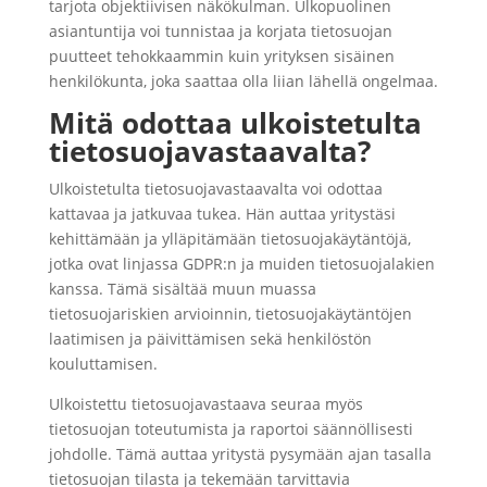
tarjota objektiivisen näkökulman. Ulkopuolinen
asiantuntija voi tunnistaa ja korjata tietosuojan
puutteet tehokkaammin kuin yrityksen sisäinen
henkilökunta, joka saattaa olla liian lähellä ongelmaa.
Mitä odottaa ulkoistetulta
tietosuojavastaavalta?
Ulkoistetulta tietosuojavastaavalta voi odottaa
kattavaa ja jatkuvaa tukea. Hän auttaa yritystäsi
kehittämään ja ylläpitämään tietosuojakäytäntöjä,
jotka ovat linjassa GDPR:n ja muiden tietosuojalakien
kanssa. Tämä sisältää muun muassa
tietosuojariskien arvioinnin, tietosuojakäytäntöjen
laatimisen ja päivittämisen sekä henkilöstön
kouluttamisen.
Ulkoistettu tietosuojavastaava seuraa myös
tietosuojan toteutumista ja raportoi säännöllisesti
johdolle. Tämä auttaa yritystä pysymään ajan tasalla
tietosuojan tilasta ja tekemään tarvittavia