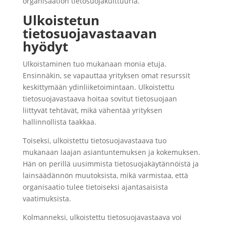
organisaation tietosuojakulttuuria.
Ulkoistetun
tietosuojavastaavan
hyödyt
Ulkoistaminen tuo mukanaan monia etuja.
Ensinnäkin, se vapauttaa yrityksen omat resurssit
keskittymään ydinliiketoimintaan. Ulkoistettu
tietosuojavastaava hoitaa sovitut tietosuojaan
liittyvät tehtävät, mikä vähentää yrityksen
hallinnollista taakkaa.
Toiseksi, ulkoistettu tietosuojavastaava tuo
mukanaan laajan asiantuntemuksen ja kokemuksen.
Hän on perillä uusimmista tietosuojakäytännöistä ja
lainsäädännön muutoksista, mikä varmistaa, että
organisaatio tulee tietoiseksi ajantasaisista
vaatimuksista.
Kolmanneksi, ulkoistettu tietosuojavastaava voi