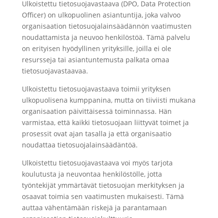
Ulkoistettu tietosuojavastaava (DPO, Data Protection
Officer) on ulkopuolinen asiantuntija, joka valvoo
organisaation tietosuojalainsäädännön vaatimusten
noudattamista ja neuvoo henkilöstöä. Tämä palvelu
on erityisen hyödyllinen yrityksille, joilla ei ole
resursseja tai asiantuntemusta palkata omaa
tietosuojavastaavaa.
Ulkoistettu tietosuojavastaava toimii yrityksen
ulkopuolisena kumppanina, mutta on tiiviisti mukana
organisaation päivittäisessä toiminnassa. Hän
varmistaa, että kaikki tietosuojaan liittyvät toimet ja
prosessit ovat ajan tasalla ja että organisaatio
noudattaa tietosuojalainsäädäntöä.
Ulkoistettu tietosuojavastaava voi myös tarjota
koulutusta ja neuvontaa henkilöstölle, jotta
työntekijät ymmärtävät tietosuojan merkityksen ja
osaavat toimia sen vaatimusten mukaisesti. Tämä
auttaa vähentämään riskejä ja parantamaan