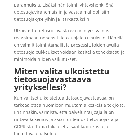
parannuksia. Lisäksi hän toimii yhteyshenkilönä
tietosuojaviranomaisiin ja vastaa mahdollisiin
tietosuojakyselyihin ja -tarkastuksiin.
Ulkoistettu tietosuojavastaava on myös valmis
reagoimaan nopeasti tietosuojaloukkauksiin. Hänellä
on valmiit toimintamallit ja prosessit, joiden avulla
tietosuojaloukkaukset voidaan käsitellä tehokkaasti ja
minimoida niiden vaikutukset.
Miten valita ulkoistettu
tietosuojavastaava
yrityksellesi?
Kun valitset ulkoistettua tietosuojavastaavaa, on
tärkeää ottaa huomioon muutamia keskeisiä tekijöitä.
Ensinnäkin, varmista, että palveluntarjoajalla on
riittävä kokemus ja asiantuntemus tietosuojasta ja
GDPR:stä. Tämä takaa, että saat laadukasta ja
luotettavaa palvelua.