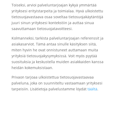
Toiseksi, arvioi palveluntarjoajan kykyä ymmärtää
yrityksesi erityistarpeita ja toimialaa. Hyvä ulkoistettu
tietosuojavastaava osaa soveltaa tietosuojakäytäntöjä
juuri sinun yrityksesi kontekstiin ja auttaa sinua
saavuttamaan tietosuojatavoitteesi.
Kolmanneksi, tarkista palveluntarjoajan referenssit ja
asiakasarviot. Tämä antaa sinulle käsityksen siitä,
miten hyvin he ovat onnistuneet auttamaan muita
yrityksiä tietosuojakysymyksissä. Voit myös pyytää
suosituksia ja keskustella muiden asiakkaiden kanssa
heidän kokemuksistaan.
Privaon tarjoaa ulkoistettua tietosuojavastaavaa
palveluna, joka on suunniteltu vastaamaan yrityksesi
tarpeisiin. Lisätietoja palvelustamme löydät
täältä
.