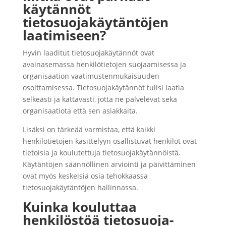
käytännöt
tietosuojakäytäntöjen
laatimiseen?
Hyvin laaditut tietosuojakäytännöt ovat
avainasemassa henkilötietojen suojaamisessa ja
organisaation vaatimustenmukaisuuden
osoittamisessa. Tietosuojakäytännöt tulisi laatia
selkeästi ja kattavasti, jotta ne palvelevat sekä
organisaatiota että sen asiakkaita.
Lisäksi on tärkeää varmistaa, että kaikki
henkilötietojen käsittelyyn osallistuvat henkilöt ovat
tietoisia ja koulutettuja tietosuojakäytännöistä.
Käytäntöjen säännöllinen arviointi ja päivittäminen
ovat myös keskeisiä osia tehokkaassa
tietosuojakäytäntöjen hallinnassa.
Kuinka kouluttaa
henkilöstöä tietosuoja-