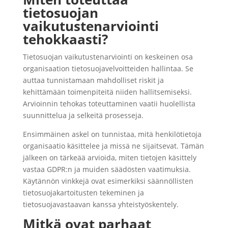
tietosuojan
vaikutustenarviointi
tehokkaasti?
Tietosuojan vaikutustenarviointi on keskeinen osa
organisaation tietosuojavelvoitteiden hallintaa. Se
auttaa tunnistamaan mahdolliset riskit ja
kehittämään toimenpiteitä niiden hallitsemiseksi.
Arvioinnin tehokas toteuttaminen vaatii huolellista
suunnittelua ja selkeitä prosesseja.
Ensimmäinen askel on tunnistaa, mitä henkilötietoja
organisaatio käsittelee ja missä ne sijaitsevat. Tämän
jälkeen on tärkeää arvioida, miten tietojen käsittely
vastaa GDPR:n ja muiden säädösten vaatimuksia.
Käytännön vinkkejä ovat esimerkiksi säännöllisten
tietosuojakartoitusten tekeminen ja
tietosuojavastaavan kanssa yhteistyöskentely.
Mitkä ovat parhaat