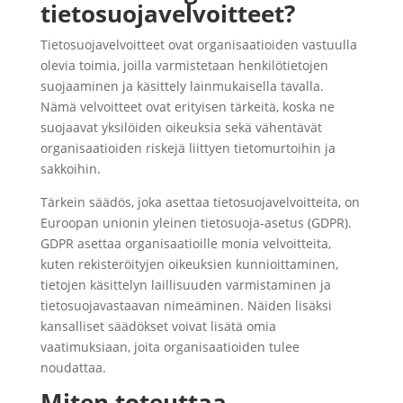
tietosuojavelvoitteet?
Tietosuojavelvoitteet ovat organisaatioiden vastuulla
olevia toimia, joilla varmistetaan henkilötietojen
suojaaminen ja käsittely lainmukaisella tavalla.
Nämä velvoitteet ovat erityisen tärkeitä, koska ne
suojaavat yksilöiden oikeuksia sekä vähentävät
organisaatioiden riskejä liittyen tietomurtoihin ja
sakkoihin.
Tärkein säädös, joka asettaa tietosuojavelvoitteita, on
Euroopan unionin yleinen tietosuoja-asetus (GDPR).
GDPR asettaa organisaatioille monia velvoitteita,
kuten rekisteröityjen oikeuksien kunnioittaminen,
tietojen käsittelyn laillisuuden varmistaminen ja
tietosuojavastaavan nimeäminen. Näiden lisäksi
kansalliset säädökset voivat lisätä omia
vaatimuksiaan, joita organisaatioiden tulee
noudattaa.
Miten toteuttaa