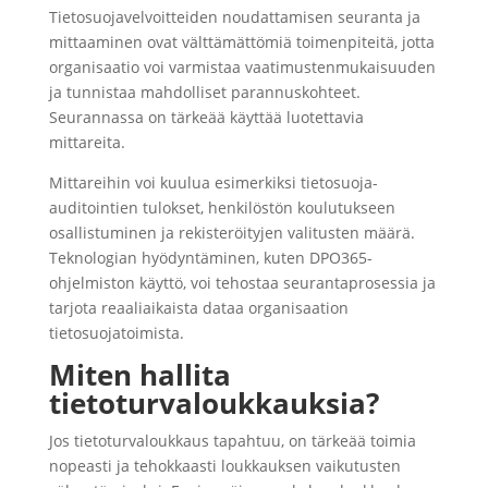
Tietosuojavelvoitteiden noudattamisen seuranta ja
mittaaminen ovat välttämättömiä toimenpiteitä, jotta
organisaatio voi varmistaa vaatimustenmukaisuuden
ja tunnistaa mahdolliset parannuskohteet.
Seurannassa on tärkeää käyttää luotettavia
mittareita.
Mittareihin voi kuulua esimerkiksi tietosuoja-
auditointien tulokset, henkilöstön koulutukseen
osallistuminen ja rekisteröityjen valitusten määrä.
Teknologian hyödyntäminen, kuten DPO365-
ohjelmiston käyttö, voi tehostaa seurantaprosessia ja
tarjota reaaliaikaista dataa organisaation
tietosuojatoimista.
Miten hallita
tietoturvaloukkauksia?
Jos tietoturvaloukkaus tapahtuu, on tärkeää toimia
nopeasti ja tehokkaasti loukkauksen vaikutusten