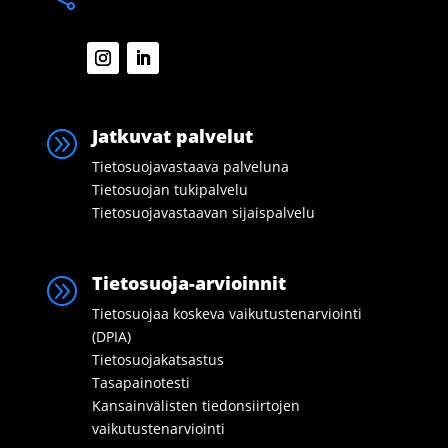
Jatkuvat palvelut
A
Tietosuojavastaava palveluna
Tietosuojan tukipalvelu
Tietosuojavastaavan sijaispalvelu
Tietosuoja-arvioinnit
A
Tietosuojaa koskeva vaikutustenarviointi
(DPIA)
Tietosuojakatsastus
Tasapainotesti
Kansainvälisten tiedonsiirtojen
vaikutustenarviointi