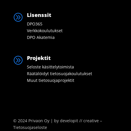
Lisenssit
A
DPO365
Verkkokoulutukset
DPO Akatemia
Projektit
A
Seloste käsittelytoimista
Räätälöidyt tietosuojakoulutukset
Muut tietosuojaprojektit
© 2024 Privaon Oy | by
developit // creative –
Tietosuojaseloste