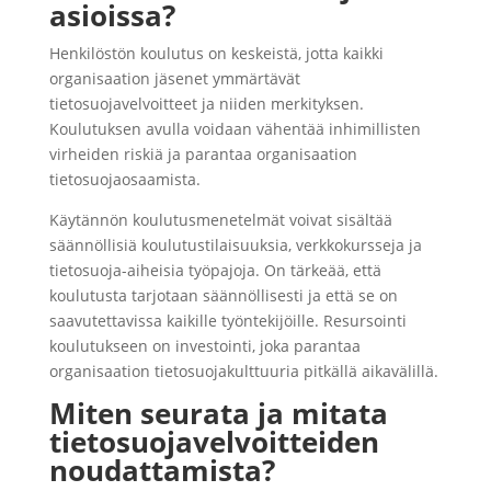
asioissa?
Henkilöstön koulutus on keskeistä, jotta kaikki
organisaation jäsenet ymmärtävät
tietosuojavelvoitteet ja niiden merkityksen.
Koulutuksen avulla voidaan vähentää inhimillisten
virheiden riskiä ja parantaa organisaation
tietosuojaosaamista.
Käytännön koulutusmenetelmät voivat sisältää
säännöllisiä koulutustilaisuuksia, verkkokursseja ja
tietosuoja-aiheisia työpajoja. On tärkeää, että
koulutusta tarjotaan säännöllisesti ja että se on
saavutettavissa kaikille työntekijöille. Resursointi
koulutukseen on investointi, joka parantaa
organisaation tietosuojakulttuuria pitkällä aikavälillä.
Miten seurata ja mitata
tietosuojavelvoitteiden
noudattamista?