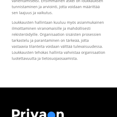
vähentämiseksi. Ensimmäinen askel on loukkauksen
tunnistaminen ja arviointi, jotta voidaan määrittää
sen laajuus ja vaikutus.
Loukkausten hallintaan kuuluu myös asianmukainen
ilmoittaminen viranomaisille ja mahdollisesti
rekisteröidyille. Organisaation sisäisten prosessien
tarkastelu ja parantaminen on tärkeää, jotta
vastaavia tilanteita voidaan välttää tulevaisuudessa.
Loukkausten tehokas hallinta vahvistaa organisaation
luotettavuutta ja tietosuojaosaamista.