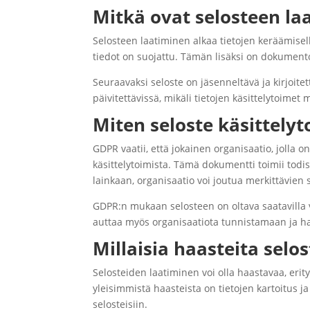
Mitkä ovat selosteen la
Selosteen laatiminen alkaa tietojen keräämisellä
tiedot on suojattu. Tämän lisäksi on dokumentoi
Seuraavaksi seloste on jäsenneltävä ja kirjoitet
päivitettävissä, mikäli tietojen käsittelytoimet
Miten seloste käsittelyt
GDPR vaatii, että jokainen organisaatio, jolla on
käsittelytoimista. Tämä dokumentti toimii todist
lainkaan, organisaatio voi joutua merkittävien 
GDPR:n mukaan selosteen on oltava saatavilla 
auttaa myös organisaatiota tunnistamaan ja hall
Millaisia haasteita selo
Selosteiden laatiminen voi olla haastavaa, erity
yleisimmistä haasteista on tietojen kartoitus j
selosteisiin.