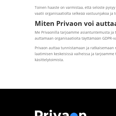
Toinen haaste on varmistaa, että seloste pysyy 
vaatii organisaatiolta selkeää vastuunjakoa ja t
Miten Privaon voi autta
Me Privaonilla tarjoamme asiantuntemusta ja t
auttamaan organisaatioita täyttämään GDPR-va
Privaon auttaa tunnistamaan ja ratkaisemaan 
laatimisen keskeisissä vaiheissa ja tarjoamme tar
käsittelytoimista.