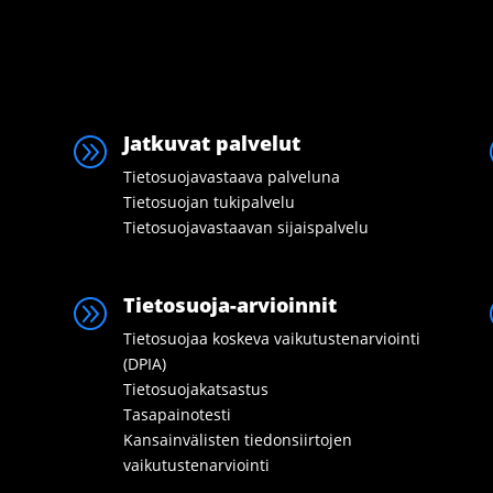
Jatkuvat palvelut
A
Tietosuojavastaava palveluna
Tietosuojan tukipalvelu
Tietosuojavastaavan sijaispalvelu
Tietosuoja-arvioinnit
A
Tietosuojaa koskeva vaikutustenarviointi
(DPIA)
Tietosuojakatsastus
Tasapainotesti
Kansainvälisten tiedonsiirtojen
vaikutustenarviointi