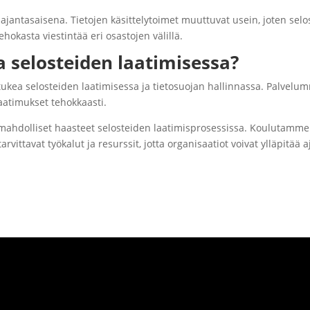
ajantasaisena. Tietojen käsittelytoimet muuttuvat usein, joten selo
ehokasta viestintää eri osastojen välillä.
a selosteiden laatimisessa?
ukea selosteiden laatimisessa ja tietosuojan hallinnassa. Palvel
atimukset tehokkaasti.
mahdolliset haasteet selosteiden laatimisprosessissa. Koulutamme
vittavat työkalut ja resurssit, jotta organisaatiot voivat ylläpitää a