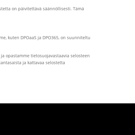
stetta on päivitettävä säännöllisesti. Tämä
umme, kuten DPOaaS ja DPO365, on suunniteltu
 ja opastamme tietosuojavastaavia selosteen
jantasaista ja kattavaa selostetta