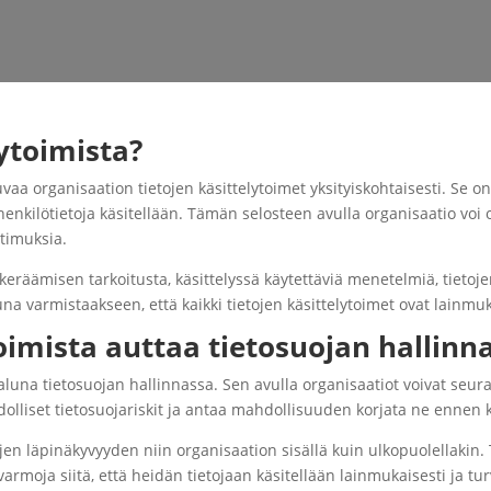
ytoimista?
vaa organisaation tietojen käsittelytoimet yksityiskohtaisesti. Se on
henkilötietoja käsitellään. Tämän selosteen avulla organisaatio voi
atimuksia.
räämisen tarkoitusta, käsittelyssä käytettäviä menetelmiä, tietojen 
una varmistaakseen, että kaikki tietojen käsittelytoimet ovat lainm
oimista auttaa tietosuojan hallinn
aluna tietosuojan hallinnassa. Sen avulla organisaatiot voivat seurat
olliset tietosuojariskit ja antaa mahdollisuuden korjata ne ennen
öjen läpinäkyvyyden niin organisaation sisällä kuin ulkopuolellakin
armoja siitä, että heidän tietojaan käsitellään lainmukaisesti ja turv