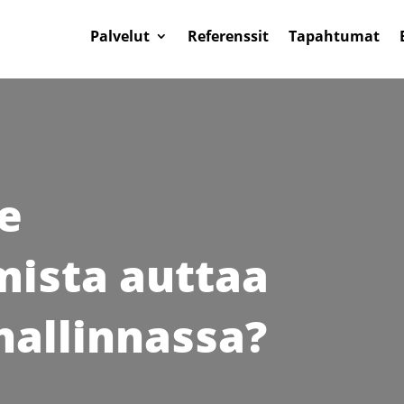
Palvelut
Referenssit
Tapahtumat
e
mista auttaa
hallinnassa?