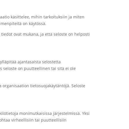
aatio käsittelee, mihin tarkoituksiin ja miten
oimenpiteitä on käytössä.
 tiedot ovat mukana, ja että seloste on helposti
 ylläpitää ajantasaista selostetta
 seloste on puutteellinen tai sitä ei ole
 organisaation tietosuojakäytäntöjä. Seloste
nkilötietoja monimutkaisissa järjestelmissä. Yksi
aa virheellisiin tai puutteellisiin