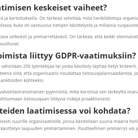
atimisen keskeiset vaiheet?
 ja kartoituksella. On tärkeää selvittää, mitä henkilötietoja organis
tava, kuka on vastuussa tietojen käsittelystä ja millaisia suojaust
tava selkeästi ja ymmärrettävästi. On tärkeää, että kaikki olennaiset
 muuttuvat.
oimista liittyy GDPR-vaatimuksiin?
 vähintään 250 työntekijää tai jonka käsittely täyttää tietyt kriteerit,
eena siitä, että organisaatio noudattaa tietosuojalainsäädäntöä. Jos
sanktioiden kohteeksi.
valvontaviranomaisen pyynnöstä, mikä korostaa sen tärkeyttä osana
itsemaan tietosuojaan liittyviä riskejä proaktiivisesti.
steiden laatimisessa voi kohdata?
isesti suurille organisaatioille, joissa käsitellään suuria määriä he
a käsittelyn laajuuden ymmärtäminen. Puutteellinen ymmärrys voi joht