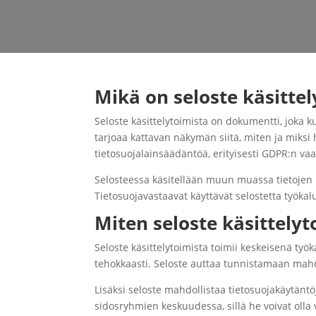
Mikä on seloste käsittel
Seloste käsittelytoimista on dokumentti, joka ku
tarjoaa kattavan näkymän siitä, miten ja miksi 
tietosuojalainsäädäntöä, erityisesti GDPR:n va
Selosteessa käsitellään muun muassa tietojen ke
Tietosuojavastaavat käyttävät selostetta työkal
Miten seloste käsittelyt
Seloste käsittelytoimista toimii keskeisenä työk
tehokkaasti. Seloste auttaa tunnistamaan mahd
Lisäksi seloste mahdollistaa tietosuojakäytänt
sidosryhmien keskuudessa, sillä he voivat olla v