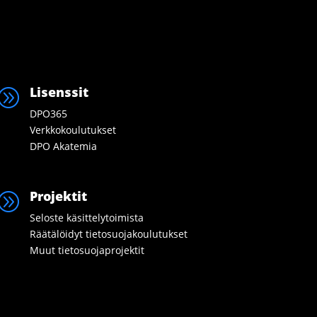
Lisenssit
A
DPO365
Verkkokoulutukset
DPO Akatemia
Projektit
A
Seloste käsittelytoimista
Räätälöidyt tietosuojakoulutukset
Muut tietosuojaprojektit