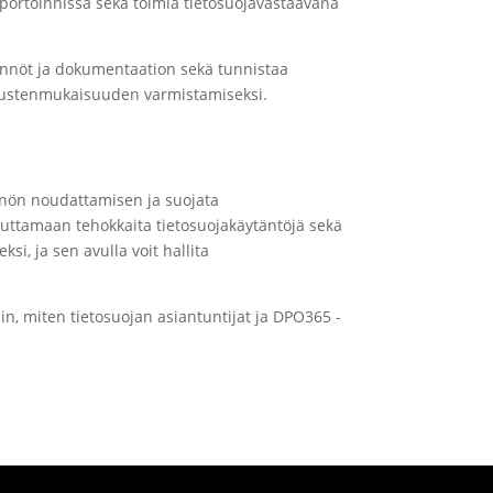
raportoinnissa sekä toimia tietosuojavastaavana
tännöt ja dokumentaation sekä tunnistaa
timustenmukaisuuden varmistamiseksi.
ännön noudattamisen ja suojata
euttamaan tehokkaita tietosuojakäytäntöjä sekä
si, ja sen avulla voit hallita
in, miten tietosuojan asiantuntijat ja DPO365 -