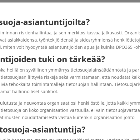
uoja-asiantuntijoilta?
toiminnan riskienhallintaa, ja sen merkitys kasvaa jatkuvasti. Organ
vat asiakkaidensa, työntekijöidensä ja sidosryhmiensä henkilötieto
pi, miten voit hyödyntää asiantuntijoiden apua ja kuinka DPO365 -oh
ntijoiden tuki on tärkeää?
oska heillä on syvällinen ymmärrys tietosuojalainsäädännöstä ja par
ietosuojaan liittyviä riskejä sekä varmistamaan, että noudatat kaik
pivia tehokkaita toimintamalleja tietosuojan hallintaan. Tietosuojari
mat hallinnolliset sanktiot.
koulutusta ja neuvontaa organisaatiosi henkilöstölle, jotta kaikki y
 tietosuoja on koko organisaation vastuulla, ei vain tietosuojavasta
aatimusten noudattamisesta vastaa kuitenkin organisaation johto.
tosuoja-asiantuntija?