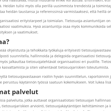
 olla haastavaa, mutta muutama vinkki voi auttaa. Ensinnäkin, etsi a
 Heidän tulisi myös olla perillä uusimmista trendeistä ja toimintay
istaa heidän taustansa ja referenssinsä varmistaaksesi, että heillä 
organisaatiosi erityistarpeet ja toimialan. Tietosuoja-asiantuntijan
tiosi vaatimuksia. Hyvä asiantuntija osaa myös kommunikoida selke
ityksen ja vaatimukset.
aa?
eää ohjeistusta ja tehokkaita työkaluja erityisesti tietosuojavasta
lposti suunnitella, hallinnoida ja delegoida organisaatiosi tietosuoj
yös jalkauttaa tietosuojatehtävät organisaatiosi eri puolille. Tiet
n kasvattamista ja siten vähentävät tietosuojariskien toteutumista.
ttä tietosuojavastaavan rooliin hyvän suunnittelun, raportoinnin j
ja se perustuu käytännön työssä saatuun kokemukseen. Voit lukea li
mat palvelut
aisia palveluita, jotka auttavat organisaatiotasi tietosuojan halli
, tietosuojariskien arviointi, tietosuojakäytäntöjen kehittäminen j