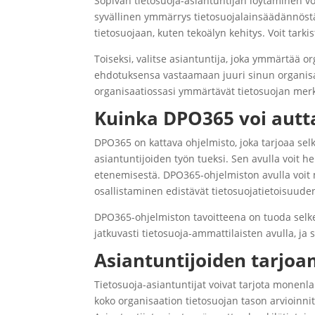
Sopivan tietosuoja-asiantuntijan löytäminen voi
syvällinen ymmärrys tietosuojalainsäädännöstä.
tietosuojaan, kuten tekoälyn kehitys. Voit tark
Toiseksi, valitse asiantuntija, joka ymmärtää 
ehdotuksensa vastaamaan juuri sinun organisaa
organisaatiossasi ymmärtävät tietosuojan merk
Kuinka DPO365 voi autt
DPO365 on kattava ohjelmisto, joka tarjoaa selk
asiantuntijoiden työn tueksi. Sen avulla voit he
etenemisestä. DPO365-ohjelmiston avulla voit m
osallistaminen edistävät tietosuojatietoisuude
DPO365-ohjelmiston tavoitteena on tuoda selkey
jatkuvasti tietosuoja-ammattilaisten avulla, 
Asiantuntijoiden tarjoa
Tietosuoja-asiantuntijat voivat tarjota monenl
koko organisaation tietosuojan tason arvioinnit