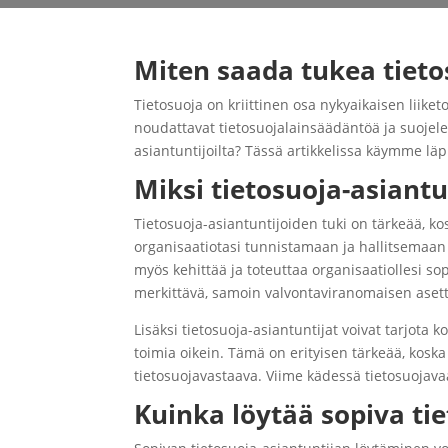
Miten saada tukea tietos
Tietosuoja on kriittinen osa nykyaikaisen liike
noudattavat tietosuojalainsäädäntöä ja suojele
asiantuntijoilta? Tässä artikkelissa käymme lä
Miksi tietosuoja-asiantu
Tietosuoja-asiantuntijoiden tuki on tärkeää, k
organisaatiotasi tunnistamaan ja hallitsemaan t
myös kehittää ja toteuttaa organisaatiollesi so
merkittävä, samoin valvontaviranomaisen asetta
Lisäksi tietosuoja-asiantuntijat voivat tarjota 
toimia oikein. Tämä on erityisen tärkeää, koska
tietosuojavastaava. Viime kädessä tietosuojav
Kuinka löytää sopiva tie