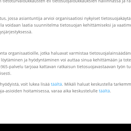
en tietoturvaloukkausten eli tietosuojaloukkauksien hallinnassa ja 
us, jossa asiantuntija arvioi organisaatiosi nykyiset tietosuojakäy
ella voidaan laatia suunnitelma tietosuojan kehittämiseksi ja vaa
ysjärjestyksessä.
nta organisaatioille, jotka haluavat varmistaa tietosuojalainsääd
n löytäminen ja hyödyntäminen voi auttaa sinua kehittämään ja tot
365-palvelu tarjoaa kattavan ratkaisun tietosuojavastaavan työn tuek
isesti.
hyödyistä, voit lukea lisää
täältä
. Mikäli haluat keskustella tarkemm
oja-asioiden hoitamisessa, varaa aika keskustelulle
täältä
.