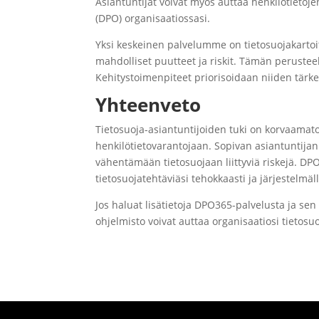
Asiantuntijat voivat myös auttaa henkilötietoj
(DPO) organisaatiossasi.
Yksi keskeinen palvelumme on tietosuojakartoit
mahdolliset puutteet ja riskit. Tämän peruste
Kehitystoimenpiteet priorisoidaan niiden tärke
Yhteenveto
Tietosuoja-asiantuntijoiden tuki on korvaamato
henkilötietovarantojaan. Sopivan asiantuntija
vähentämään tietosuojaan liittyviä riskejä. DPO
tietosuojatehtäviäsi tehokkaasti ja järjestelmäll
Jos haluat lisätietoja DPO365-palvelusta ja sen 
ohjelmisto voivat auttaa organisaatiosi tietosu