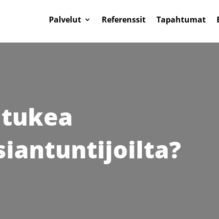
Palvelut
Referenssit
Tapahtumat
 tukea
siantuntijoilta?