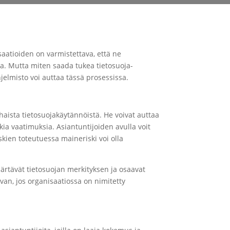
isaatioiden on varmistettava, että ne
ja. Mutta miten saada tukea tietosuoja-
jelmisto voi auttaa tässä prosessissa.
haista tietosuojakäytännöistä. He voivat auttaa
kia vaatimuksia. Asiantuntijoiden avulla voit
skien toteutuessa maineriski voi olla
mmärtävät tietosuojan merkityksen ja osaavat
avan, jos organisaatiossa on nimitetty