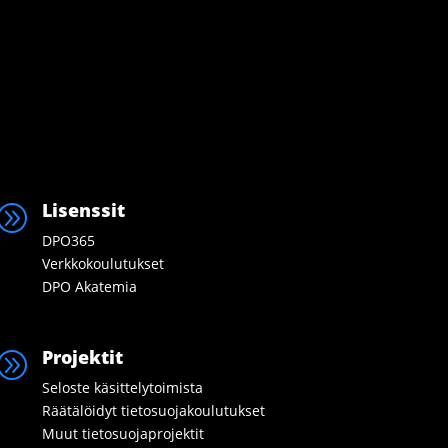
Lisenssit
A
DPO365
Verkkokoulutukset
DPO Akatemia
Projektit
A
Seloste käsittelytoimista
Räätälöidyt tietosuojakoulutukset
Muut tietosuojaprojektit