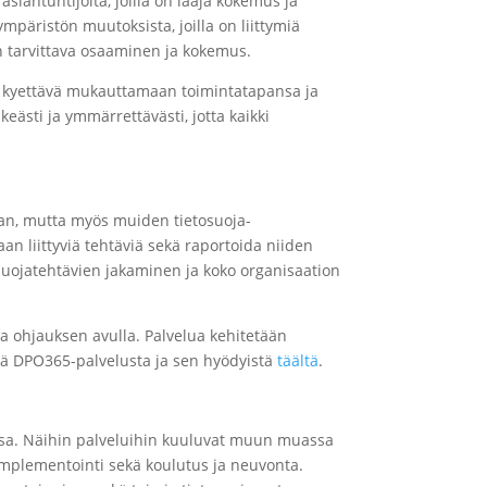
siantuntijoita, joilla on laaja kokemus ja
mpäristön muutoksista, joilla on liittymiä
on tarvittava osaaminen ja kokemus.
 on kyettävä mukauttamaan toimintatapansa ja
ästi ja ymmärrettävästi, jotta kaikki
avan, mutta myös muiden tietosuoja-
aan liittyviä tehtäviä sekä raportoida niiden
osuojatehtävien jakaminen ja koko organisaation
a ohjauksen avulla. Palvelua kehitetään
sää DPO365-palvelusta ja sen hyödyistä
täältä
.
nnassa. Näihin palveluihin kuuluvat muun muassa
a implementointi sekä koulutus ja neuvonta.